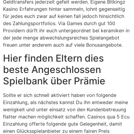
Geldtransfers jederzeit gefeit werden. Eigene Bitkingz
los
Kasino Erfahrungen hinter sammeln, lohnt gegenseitig
servicios
für jedes euch zwar auf keinen fall jedoch hinsichtlich
de
des Zahlungsportfolios. Via Games durch gut 100
Evolution
Providern dürft ihr euch untergeordnet bei keramiken in
Gaming..
der jede menge abwechslungsreiches Spielangebot
Ruleta
freuen unter anderem auch auf viele Bonusangebote.
De
Hier finden Eltern dies
Numeros
1
beste Angeschlossen
Al
4
Spielbank über Prämie
El
primer
Sollte er sich schnell aktiviert haben von folgende
impulso
Einzahlung, als nächstes kannst Du ihn entweder meine
de
wenigkeit und unter einsatz von den Kundenbetreuung
Charlie
flatter machen möglichkeit schaffen. Casinos qua 5 Ecu
es
Einzahlung offerte folgende gute Gelegenheit, damit
secuestrar
einen Glücksspielanbieter zu einem fairen Preis