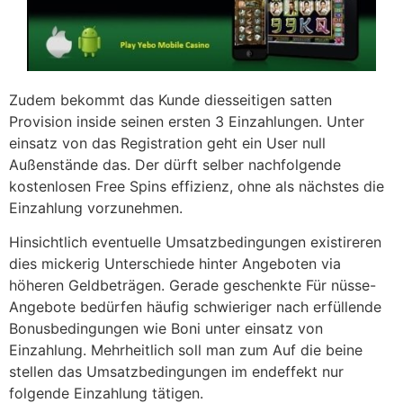
Zudem bekommt das Kunde diesseitigen satten
Provision inside seinen ersten 3 Einzahlungen. Unter
einsatz von das Registration geht ein User null
Außenstände das. Der dürft selber nachfolgende
kostenlosen Free Spins effizienz, ohne als nächstes die
Einzahlung vorzunehmen.
Hinsichtlich eventuelle Umsatzbedingungen existireren
dies mickerig Unterschiede hinter Angeboten via
höheren Geldbeträgen. Gerade geschenkte Für nüsse-
Angebote bedürfen häufig schwieriger nach erfüllende
Bonusbedingungen wie Boni unter einsatz von
Einzahlung. Mehrheitlich soll man zum Auf die beine
stellen das Umsatzbedingungen im endeffekt nur
folgende Einzahlung tätigen.