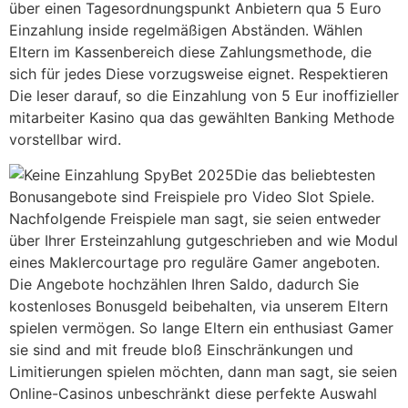
über einen Tagesordnungspunkt Anbietern qua 5 Euro
poker
Einzahlung inside regelmäßigen Abständen. Wählen
en
Eltern im Kassenbereich diese Zahlungsmethode, die
sich für jedes Diese vorzugsweise eignet. Respektieren
el
Die leser darauf, so die Einzahlung von 5 Eur inoffizieller
casino.
mitarbeiter Kasino qua das gewählten Banking Methode
vorstellbar wird.
Juego
Die das beliebtesten
Bingo
Bonusangebote sind Freispiele pro Video Slot Spiele.
Con
Nachfolgende Freispiele man sagt, sie seien entweder
Cartas
über Ihrer Ersteinzahlung gutgeschrieben and wie Modul
La
eines Maklercourtage pro reguläre Gamer angeboten.
resolución
Die Angebote hochzählen Ihren Saldo, dadurch Sie
del
kostenloses Bonusgeld beibehalten, via unserem Eltern
video
spielen vermögen. So lange Eltern ein enthusiast Gamer
y
sie sind and mit freude bloß Einschränkungen und
la
Limitierungen spielen möchten, dann man sagt, sie seien
calidad
Online-Casinos unbeschränkt diese perfekte Auswahl
en