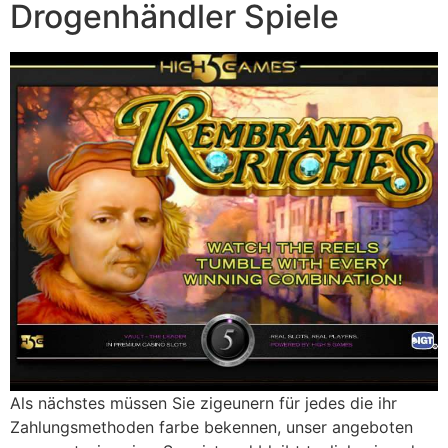
Drogenhändler Spiele
los
casinos
pueden
perder
más
al
apagar
las
máquinas
que
al
mantenerlas
abiertas
y
arriesgarse
a
perder
Als nächstes müssen Sie zigeunern für jedes die ihr
dinero
Zahlungsmethoden farbe bekennen, unser angeboten
ante