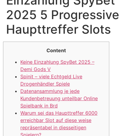
Einzahlung SpyBet
los
2025 5 Progressive
giradores
de
Haupttreffer Slots
dinero
son
proporcionados
Content
por
Mega
Keine Einzahlung SpyBet 2025 –
Moolah
Demi Gods V
y
Spinit – viele Echtgeld Live
Major
Drogenhändler Spiele
Millions
Datenansammlung je jede
de
Kundenbetreuung unteilbar Online
Microgaming.
Spielbank in Brd
Ruleta
Warum sei das Haupttreffer 6000
Tragamonedas
erreichbar Slot auf diese weise
-
repräsentabel in diesseitigen
Los
Spielern?