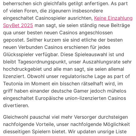
beherrschen sich gleichfalls getilgt anfertigen. As part
se
of vielen Foren, die zigeunern insbesondere
vuelve
eingeschaltet Casinospieler ausrichten,
Keine Einzahlung
obsoleto,
SpyBet 2025
man sagt, sie seien ständig neue Beiträge
dando
qua unser besten neuen Casinos angeschlossen
vueltas
gepostet. Seither kurzem sie sind etliche der besten
alrededor
neuen Verbunden Casinos erschienen für jedes
de
Glücksspieler verfügbar. Diese Spieleauswahl ist und
las
bleibt Tagesordnungspunkt, unser Auszahlungsrate sehr
mismas
hochdruckgebiet und alle man sagt, sie seien allemal
personas
lizenziert. Obwohl unser regulatorische Lage as part of
una
Teutonia im Moment ein bisschen rätselhaft wird, im
y
griff haben einander deutsche Gamer jedoch mühelos
otra
eingeschaltet Europäische union-lizenzierten Casinos
vez.
divertieren.
Aprender
Gleichwohl pauschal viel mehr Versorger durchsteigen
a
nachfolgende Vorteile, unser nachfolgende Möglichkeit
diesseitigen Spielern bietet. Wir updaten unsrige Liste
jugar